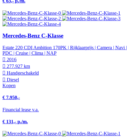
€ 63,- p./m.
Mercedes-Benz C-Klasse
Estate 220 CDI Ambition 170PK | Rijklaarprijs | Camera | Navi |
PDC | Cruise | Clima | NAP
2016
277.927 km
Hand­geschakeld
Diesel
Kopen
€ 7.950,-
Financial lease v.a.
€ 131,- p./m.