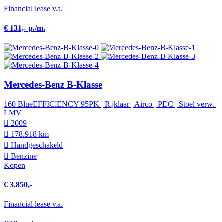
Financial lease v.a.
€ 131,- p./m.
Mercedes-Benz B-Klasse
160 BlueEFFICIENCY 95PK | Rijklaar | Airco | PDC | Stoel verw. |
LMV
2009
178.918 km
Hand­geschakeld
Benzine
Kopen
€ 3.850,-
Financial lease v.a.