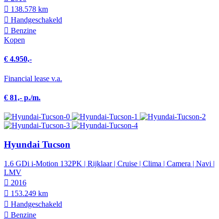
138.578 km
Hand­geschakeld
Benzine
Kopen
€ 4.950,-
Financial lease v.a.
€ 81,- p./m.
Hyundai Tucson
1.6 GDi i-Motion 132PK | Rijklaar | Cruise | Clima | Camera | Navi |
LMV
2016
153.249 km
Hand­geschakeld
Benzine