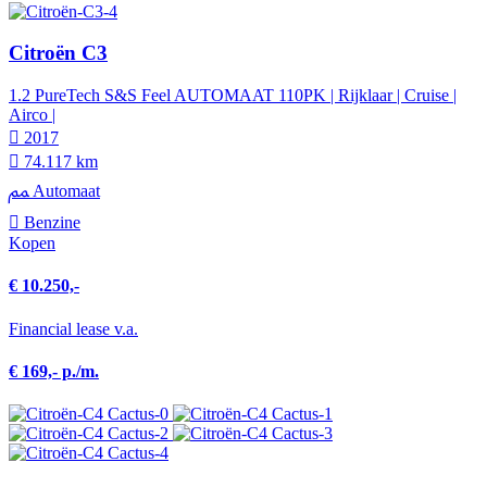
Citroën C3
1.2 PureTech S&S Feel AUTOMAAT 110PK | Rijklaar | Cruise |
Airco |
2017
74.117 km
Automaat
Benzine
Kopen
€ 10.250,-
Financial lease v.a.
€ 169,- p./m.