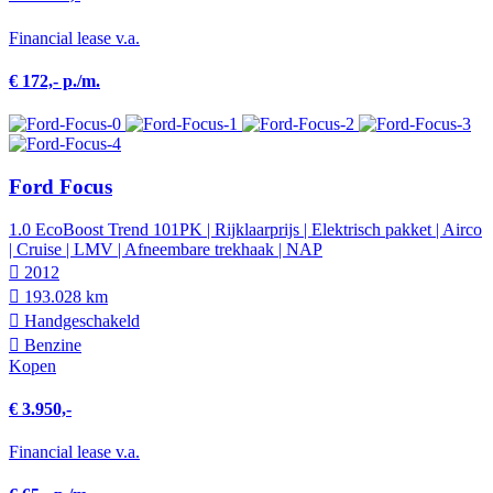
Financial lease v.a.
€ 172,- p./m.
Ford Focus
1.0 EcoBoost Trend 101PK | Rijklaarprijs | Elektrisch pakket | Airco
| Cruise | LMV | Afneembare trekhaak | NAP
2012
193.028 km
Hand­geschakeld
Benzine
Kopen
€ 3.950,-
Financial lease v.a.