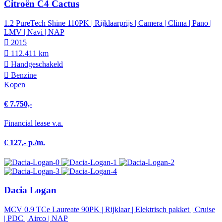
Citroën C4 Cactus
1.2 PureTech Shine 110PK | Rijklaarprijs | Camera | Clima | Pano |
LMV | Navi | NAP
2015
112.411 km
Hand­geschakeld
Benzine
Kopen
€ 7.750,-
Financial lease v.a.
€ 127,- p./m.
Dacia Logan
MCV 0.9 TCe Laureate 90PK | Rijklaar | Elektrisch pakket | Cruise
| PDC | Airco | NAP