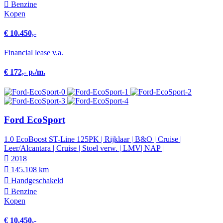
Benzine
Kopen
€ 10.450,-
Financial lease v.a.
€ 172,- p./m.
Ford EcoSport
1.0 EcoBoost ST-Line 125PK | Rijklaar | B&O | Cruise |
Leer/Alcantara | Cruise | Stoel verw. | LMV| NAP |
2018
145.108 km
Hand­geschakeld
Benzine
Kopen
€ 10.450,-