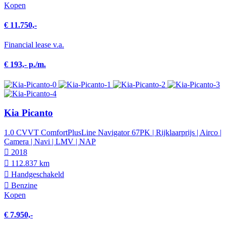
Kopen
€ 11.750,-
Financial lease v.a.
€ 193,- p./m.
Kia Picanto
1.0 CVVT ComfortPlusLine Navigator 67PK | Rijklaarprijs | Airco |
Camera | Navi | LMV | NAP
2018
112.837 km
Hand­geschakeld
Benzine
Kopen
€ 7.950,-