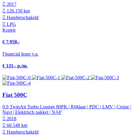
2017
126.150 km
Hand­geschakeld
LPG
Kopen
€ 7.950,-
Financial lease v.a.
€ 131,- p./m.
Fiat 500C
0.9 TwinAir Turbo Lounge 80PK | Rijklaar | PDC | LMV | Cruise |
Navi | Elektrisch pakket | NAP
2018
60.548 km
Hand­geschakeld