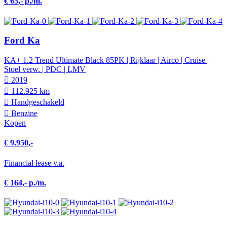
€ 65,- p./m.
Ford Ka
KA+ 1.2 Trend Ultimate Black 85PK | Rijklaar | Airco | Cruise |
Stoel verw. | PDC | LMV
2019
112.925 km
Hand­geschakeld
Benzine
Kopen
€ 9.950,-
Financial lease v.a.
€ 164,- p./m.